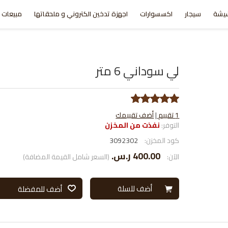
يشة
سيجار
اكسسوارات
اجهزة تدخين الكتروني و ملحقاتها
مبيعات ا
لي سوداني 6 متر
1 تقييم
|
أضف تقييمك
التوفر:
نفذت من المخزن
كود المخزن:
3092302
400.00 ر.س.‏
الآن:
(السعر شامل القيمة المضافة)