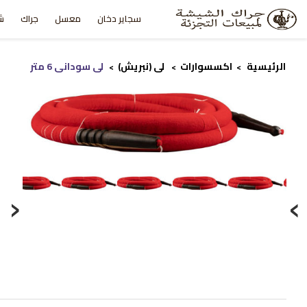
سجاير دخان
معسل
جراك
ش
الرئيسية
اكسسوارات
لي (نبريش)
لي سوداني 6 متر
>
>
>
‹
›