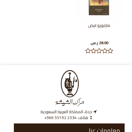
مارلبورو ابيض
28.00 ر.س.‏
جدة، المملكة العربية السعودية
هاتف:
‎+966 55192 2334
معلومات عنا