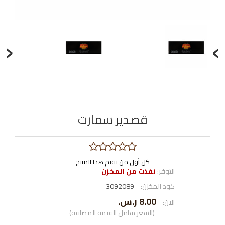
‹
›
قصدير سمارت
كل أول من يقيم هذا المنتج
التوفر:
نفذت من المخزن
كود المخزن:
3092089
8.00 ر.س.‏
الآن:
(السعر شامل القيمة المضافة)