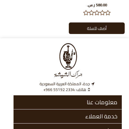
580.00 ر.س.‏
جدة، المملكة العربية السعودية
هاتف:
‎+966 55192 2334
معلومات عنا
خدمة العملاء