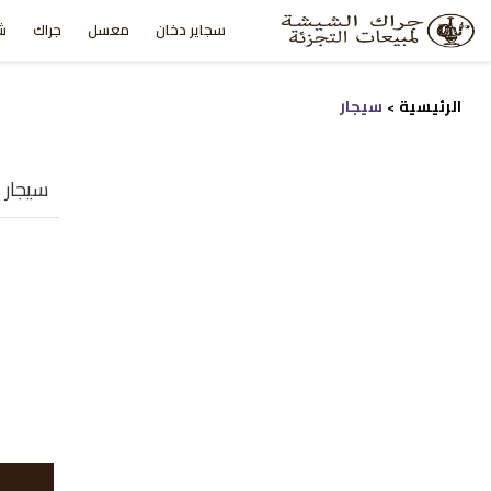
سجاير دخان
معسل
جراك
ش
الرئيسية
سيجار
>
سيجار