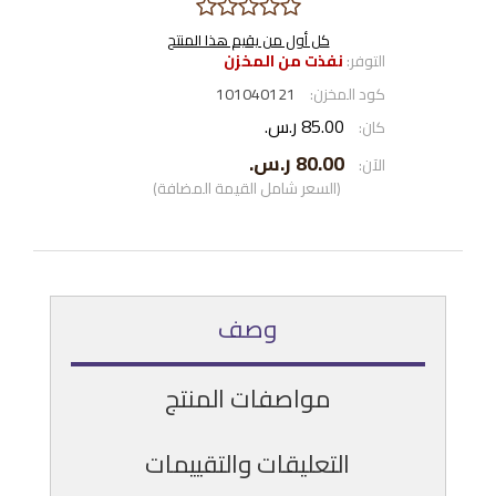
كل أول من يقيم هذا المنتج
التوفر:
نفذت من المخزن
كود المخزن:
101040121
85.00 ر.س.‏
كان:
80.00 ر.س.‏
الآن:
(السعر شامل القيمة المضافة)
وصف
مواصفات المنتج
التعليقات والتقييمات