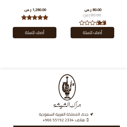
80.00 ر.س.‏
1,280.00 ر.س.‏
85.00 ر.س.‏
جدة، المملكة العربية السعودية
هاتف:
‎+966 55192 2334